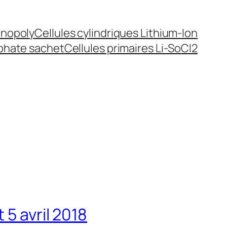
inopoly
Cellules cylindriques Lithium-Ion
sphate sachet
Cellules primaires Li-SoCl2
5 avril 2018