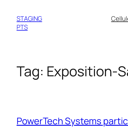
Skip
to
STAGING
Cellu
content
PTS
Tag:
Exposition-S
PowerTech Systems participe