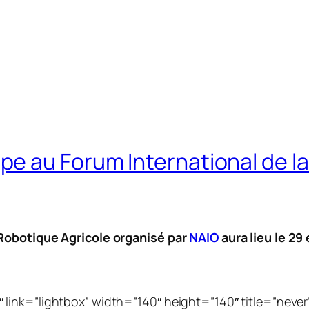
e au Forum International de la
 Robotique Agricole organisé par
NAIO
aura lieu le 2
link=”lightbox” width=”140″ height=”140″ title=”never