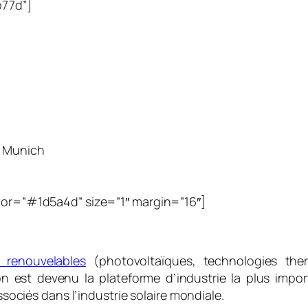
b77d”]
olor=”#1d5a4d” size=”1″ margin=”16″]
s renouvelables
(photovoltaïques, technologies ther
n est devenu la plateforme d’industrie la plus import
associés dans l’industrie solaire mondiale.