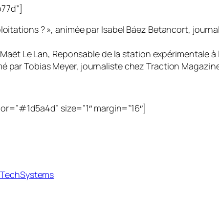
b77d”]
loitations ? », animée par Isabel Báez Betancort, journ
par Maët Le Lan, Reponsable de la station expérimentale 
mé par Tobias Meyer, journaliste chez Traction Magazin
olor=”#1d5a4d” size=”1″ margin=”16″]
erTechSystems