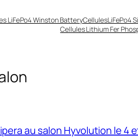
les LiFePo4 Winston Battery
CellulesLiFePo4 S
Cellules Lithium Fer Pho
alon
ra au salon Hyvolution le 4 et 